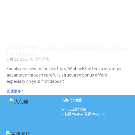
Winbox88 Bonus Guide: Get the Most Out of Your
First Deposit
5 月 22, 2025
没有评论
For players new to the platform, Winbox88 offers a strategic
advantage through carefully structured bonus offers—
especially on your first deposit.
阅读更多 ”
马克·马尔克斯
Winbox品牌大使
– 获得 Winbox 获得 Win Life
执照