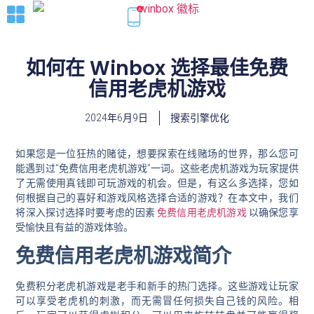
如何在 Winbox 选择最佳免费
信用老虎机游戏
2024年6月9日
搜索引擎优化
如果您是一位狂热的赌徒，想要探索在线赌场的世界，那么您可
能遇到过“免费信用老虎机游戏”一词。这些老虎机游戏为玩家提供
了无需使用真钱即可玩游戏的机会。但是，有这么多选择，您如
何根据自己的喜好和游戏风格选择合适的游戏？在本文中，我们
将深入探讨选择时要考虑的因素
免费信用老虎机游戏
以确保您享
受愉快且有益的游戏体验。
免费信用老虎机游戏简介
免费积分老虎机游戏是老手和新手的热门选择。这些游戏让玩家
可以享受老虎机的刺激，而无需冒任何损失自己钱的风险。相