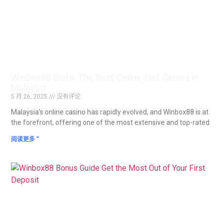
Winbox88 Slots: The Best Online Slot Games in
Malaysia
5 月 26, 2025
没有评论
Malaysia’s online casino has rapidly evolved, and Winbox88 is at
the forefront, offering one of the most extensive and top-rated
阅读更多 ”