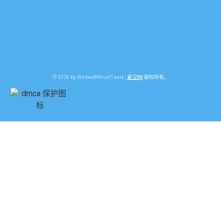
© 2026 by Winbox88trust1.asia |
赢宝88
版权所有。