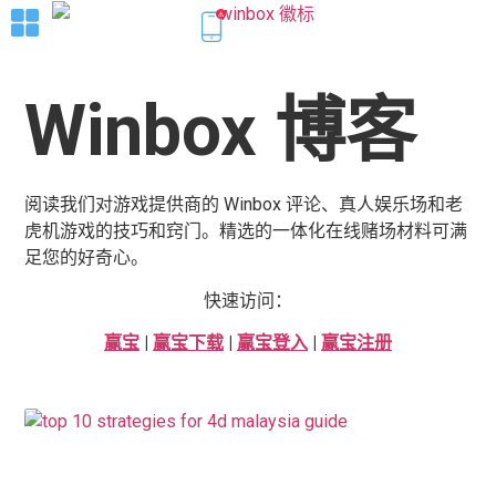
Winbox 博客
阅读我们对游戏提供商的 Winbox 评论、真人娱乐场和老
虎机游戏的技巧和窍门。精选的一体化在线赌场材料可满
足您的好奇心。
快速访问：
赢宝
|
赢宝下载
|
赢宝登入
|
赢宝注册