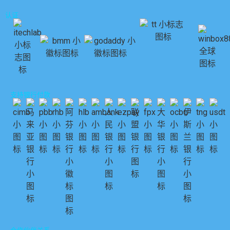
认证
支持银行付款