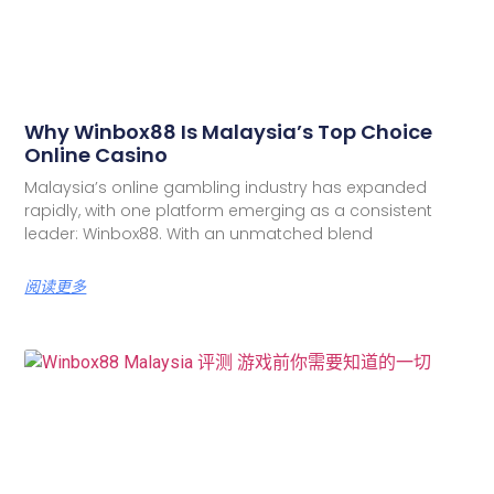
Why Winbox88 Is Malaysia’s Top Choice
Online Casino
Malaysia’s online gambling industry has expanded
rapidly, with one platform emerging as a consistent
leader: Winbox88. With an unmatched blend
阅读更多