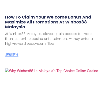
How To Claim Your Welcome Bonus And
Maximize All Promotions At Winbox88
Malaysia
At Winbox88 Malaysia, players gain access to more
than just online casino entertainment — they enter a
high-reward ecosystem filled
阅读更多