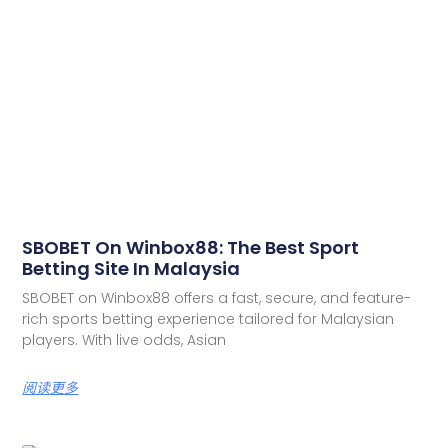
SBOBET On Winbox88: The Best Sport
Betting Site In Malaysia
SBOBET on Winbox88 offers a fast, secure, and feature-
rich sports betting experience tailored for Malaysian
players. With live odds, Asian
阅读更多