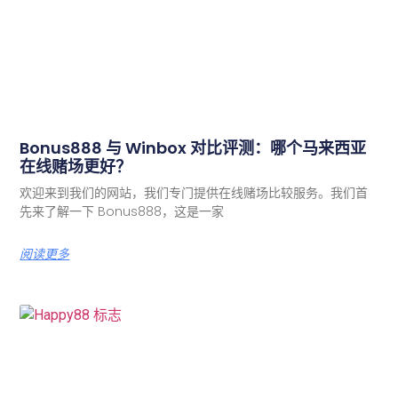
Bonus888 与 Winbox 对比评测：哪个马来西亚
在线赌场更好？
欢迎来到我们的网站，我们专门提供在线赌场比较服务。我们首
先来了解一下 Bonus888，这是一家
阅读更多