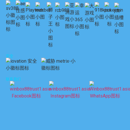
合作伙伴关系
安全
联系我们