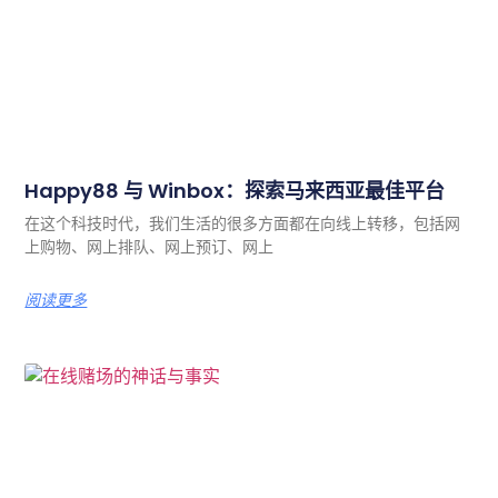
Happy88 与 Winbox：探索马来西亚最佳平台
在这个科技时代，我们生活的很多方面都在向线上转移，包括网
上购物、网上排队、网上预订、网上
阅读更多