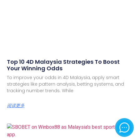
Top 10 4D Malaysia Strategies To Boost
Your Winning Odds
To improve your odds in 4D Malaysia, apply smart
strategies like pattern analysis, betting systems, and
tracking number trends. While
阅读更多