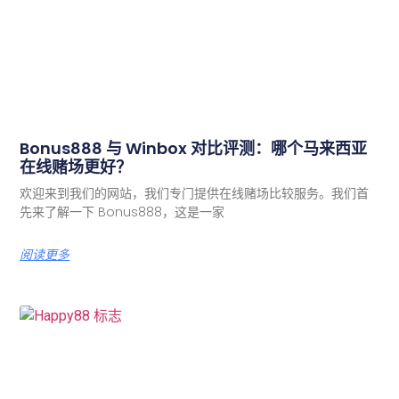
Bonus888 与 Winbox 对比评测：哪个马来西亚
在线赌场更好？
欢迎来到我们的网站，我们专门提供在线赌场比较服务。我们首
先来了解一下 Bonus888，这是一家
阅读更多