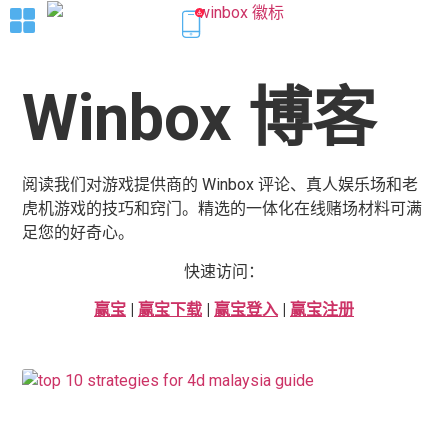
Winbox 博客
阅读我们对游戏提供商的 Winbox 评论、真人娱乐场和老
虎机游戏的技巧和窍门。精选的一体化在线赌场材料可满
足您的好奇心。
快速访问：
赢宝
|
赢宝下载
|
赢宝登入
|
赢宝注册