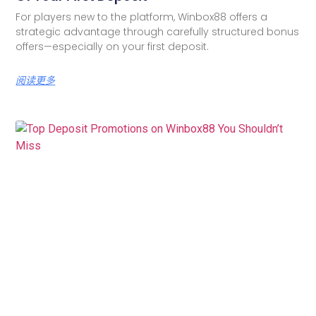
For players new to the platform, Winbox88 offers a
strategic advantage through carefully structured bonus
offers—especially on your first deposit.
阅读更多