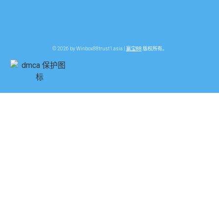
© 2026 by Winbox88trust1.asia |
赢宝88
版权所有。