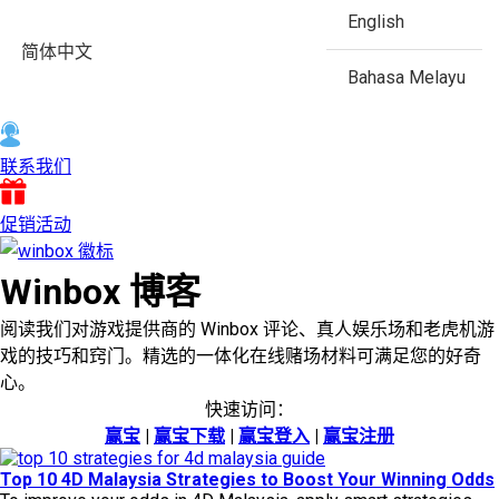
English
简体中文
Bahasa Melayu
联系我们
促销活动
Winbox 博客
阅读我们对游戏提供商的 Winbox 评论、真人娱乐场和老虎机游
戏的技巧和窍门。精选的一体化在线赌场材料可满足您的好奇
心。
快速访问：
赢宝
|
赢宝下载
|
赢宝登入
|
赢宝注册
Top 10 4D Malaysia Strategies to Boost Your Winning Odds