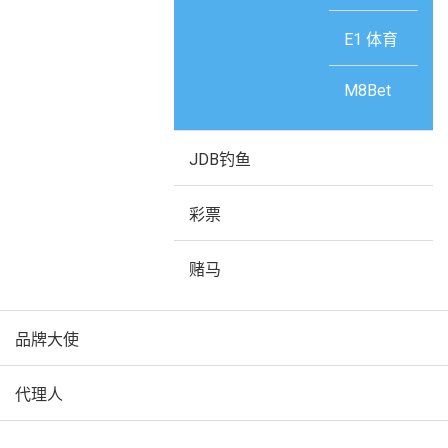
E1 体育
M8Bet
JDB钓鱼
彩票
赌马
品牌大使
代理人