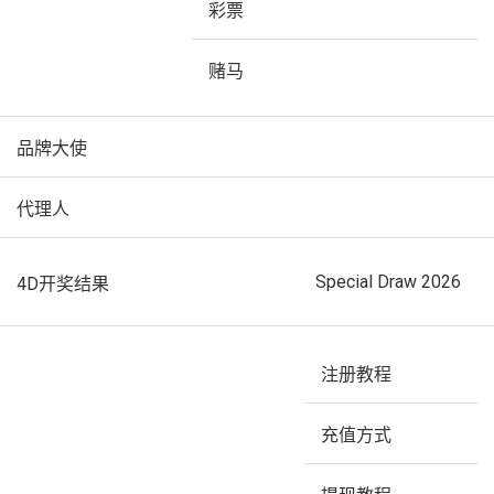
彩票
赌马
品牌大使
代理人
Special Draw 2026
4D开奖结果
注册教程
充值方式