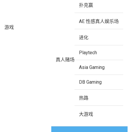
扑克赢
AE 性感真人娱乐场
游戏
进化
Playtech
真人赌场
Asia Gaming
DB Gaming
热路
大游戏