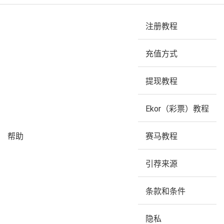
注册教程
充值方式
提现教程
Ekor（彩票）教程
帮助
赛马教程
引荐来源
条款和条件
隐私