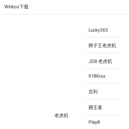
Winbox下载
Lucky365
狮子王老虎机
JDB 老虎机
918Kiss
吉利
拥王者
老虎机
Play8