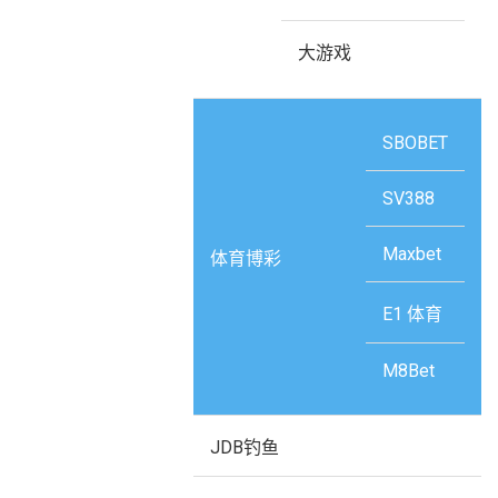
大游戏
SBOBET
SV388
Maxbet
体育博彩
E1 体育
M8Bet
JDB钓鱼