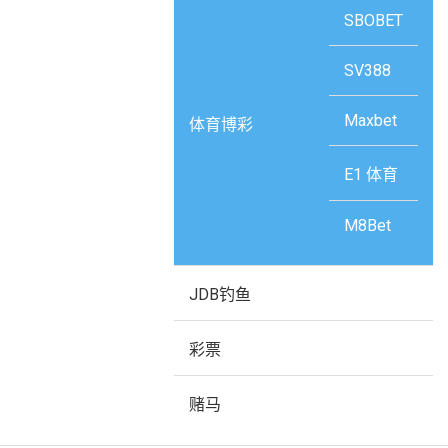
SBOBET
SV388
Maxbet
体育博彩
E1 体育
M8Bet
JDB钓鱼
彩票
赌马