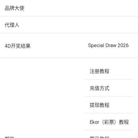
品牌大使
代理人
Special Draw 2026
4D开奖结果
注册教程
充值方式
提现教程
Ekor（彩票）教程