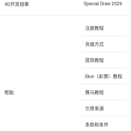
Special Draw 2026
4D开奖结果
注册教程
充值方式
提现教程
Ekor（彩票）教程
帮助
赛马教程
引荐来源
条款和条件