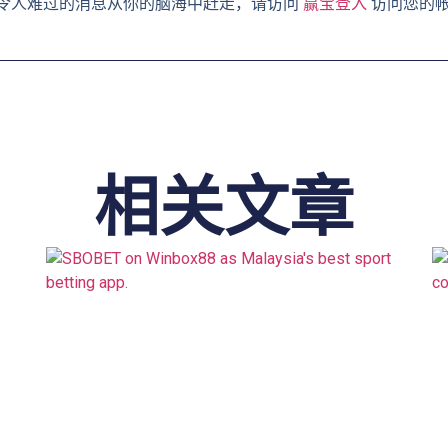
令人难过的消息从你的脑海中赶走，请访问
赢宝登入
访问您的
相关文章