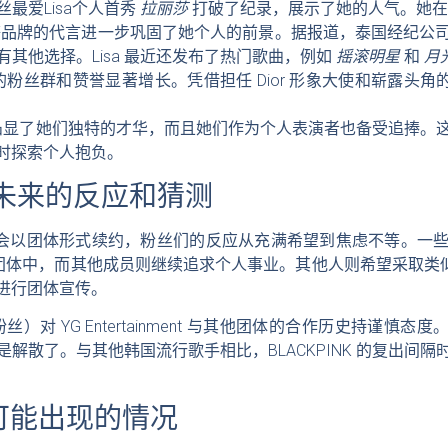
最爱Lisa个人首秀
拉丽莎
打破了纪录，展示了她的人气。她
smetics 等品牌的代言进一步巩固了她个人的前景。据报道，泰国
之外，她还有其他选择。Lisa 最近还发布了热门歌曲，例如
摇滚明星
和
月
o 的粉丝群和赞誉显著增长。凭借担任 Dior 形象大使和崭露头角
功不仅凸显了她们独特的才华，而且她们作为个人表演者也备受追捧
时探索个人抱负。
K 未来的反应和猜测
否会以团体形式续约，粉丝们的反应从充满希望到焦虑不等。一些粉丝猜测 
团体中，而其他成员则继续追求个人事业。其他人则希望采取类似于韩
进行团体宣传。
 的粉丝）对 YG Entertainment 与其他团体的合作历史持谨慎
解散了。与其他韩国流行歌手相比，BLACKPINK 的复出间
约后可能出现的情况