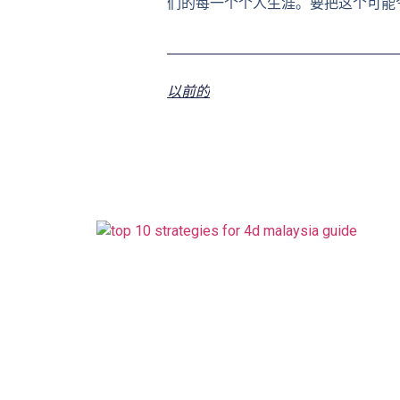
们的每一个个人生涯。要把这个可能
以前的