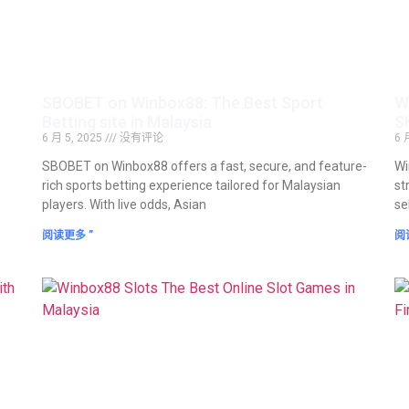
SBOBET on Winbox88: The Best Sport
W
Betting site in Malaysia
S
6 月 5, 2025
没有评论
6 
SBOBET on Winbox88 offers a fast, secure, and feature-
Wi
rich sports betting experience tailored for Malaysian
st
players. With live odds, Asian
se
阅读更多 ”
阅