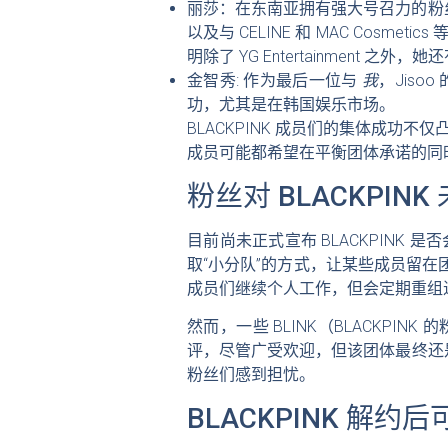
丽莎
：在东南亚拥有强大号召力的粉丝
以及与 CELINE 和 MAC Co
明除了 YG Entertainment 
金智秀
: 作为最后一位与
我
，Jiso
功，尤其是在韩国娱乐市场。
BLACKPINK 成员们的集体成
成员可能都希望在平衡团体承诺的同
粉丝对 BLACKPIN
目前尚未正式宣布 BLACKPINK 是
取“小分队”的方式，让某些成员留在
成员们继续个人工作，但会定期重组
然而，一些 BLINK（BLACKPINK
评，尽管广受欢迎，但该团体最终还是
粉丝们感到担忧。
BLACKPINK 解