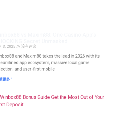
inbox88 vs Maxim88: One Casino App’s
HOCKING Secret Unmasked
月 3, 2025
没有评论
nbox88 and Maxim88 takes the lead in 2026 with its
reamlined app ecosystem, massive local game
lection, and user-first mobile
读更多 ”