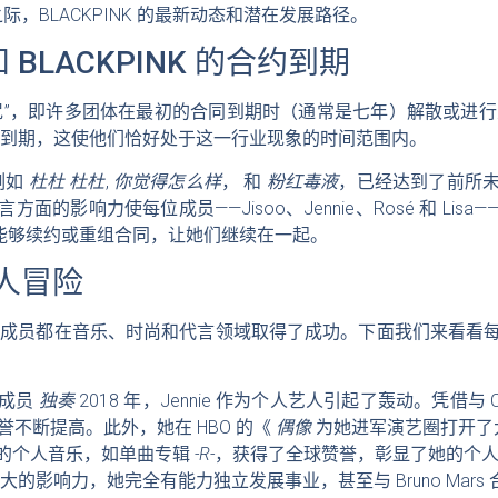
，BLACKPINK 的最新动态和潜在发展路径。
和 BLACKPINK 的合约到期
，即许多团体在最初的合同到期时（通常是七年）解散或进行大规模重组
24 年到期，这使他们恰好处于这一行业现象的时间范围内。
例如
杜杜 杜杜
,
你觉得怎么样
， 和
粉红毒液
，已经达到了前所
的影响力使每位成员——Jisoo、Jennie、Rosé 和 Li
NK 能够续约或重组合同，让她们继续在一起。
人冒险
NK 的每位成员都在音乐、时尚和代言领域取得了成功。下面我们来
的成员
独奏
2018 年，Jennie 作为个人艺人引起了轰动。凭借与 Chanel
声誉不断提高。此外，她在 HBO 的《
偶像
为她进军演艺圈打开了
，她的个人音乐，如单曲专辑
-R-
，获得了全球赞誉，彰显了她的个人风格。作为 S
有强大的影响力，她完全有能力独立发展事业，甚至与 Bruno Ma