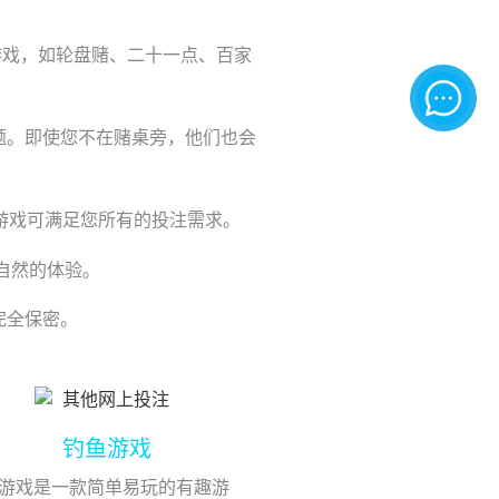
戏，如轮盘赌、二十一点、百家
问题。即使您不在赌桌旁，他们也会
场游戏可满足您所有的投注需求。
自然的体验。
完全保密。
钓鱼游戏
游戏是一款简单易玩的有趣游