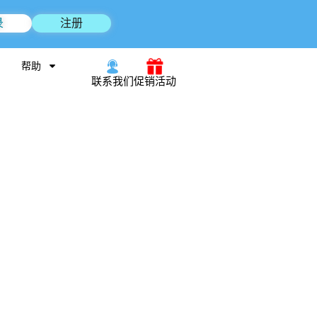
录
注册
帮助
联系我们
促销活动