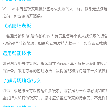
Winbox 中有些玩家就像那些寻求失败的人一样，似乎无法满
之前，你应该离开赌桌。
联系赌场老板
一名通常被称为“赌场老板”的人负责监督每个真人娱乐场的运营。作
老板”那里获得帮助，如果您认为发牌人搞砸了，您应该去找他们
运用智能技术
如果您采用最佳策略，那么您在 Winbox 真人娱乐场获胜
的准备。采用可靠的游戏方法，赢得游戏和弄清楚下一步该做
了解现场赌场礼仪
通常，现场赌桌可以容纳许多玩家。这就是为什么您必须知道如何
重发牌人和其他玩家时，您才应该坐在玩家的赌桌旁。不允许