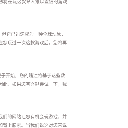
，您将在玩这款令人难以置信的游戏
国，但它已迅速成为一种全球现象，
在您玩过一次这款游戏后，您将再
个骰子开始，您的赌注将基于这些数
因此，如果您有兴趣尝试一下，我
我们的网站让您有机会玩游戏，并
和肾上腺素。当我们说这对您来说