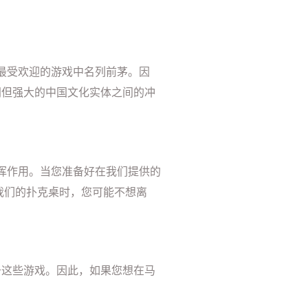
最受欢迎的游戏中名列前茅。因
同但强大的中国文化实体之间的冲
挥作用。当您准备好在我们提供的
入我们的扑克桌时，您可能不想离
于这些游戏。因此，如果您想在马