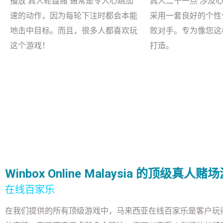
播放
真人轮盘赌
通常是令人心跳加
真人二十一点
涉及心
速的动作，因为每轮下注时都会本能
采用一套良好的个性
地击中目标。而且，很多人都喜欢玩
败对手。专为像您这
这个游戏！
打造。
Winbox Online Malaysia 的顶级真人赌
在线百家乐
​在我们提供的所有顶级游戏中，马来西亚在线百家乐是客户