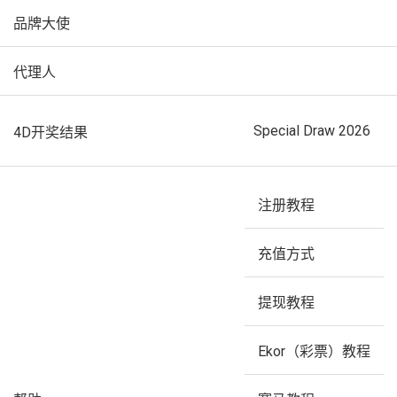
品牌大使
代理人
Special Draw 2026
4D开奖结果
注册教程
充值方式
提现教程
Ekor（彩票）教程