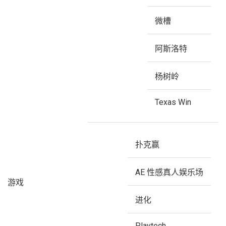
微槽
阿斯洛特
杨树岭
Texas Win
扑克赢
AE 性感真人娱乐场
游戏
进化
Playtech