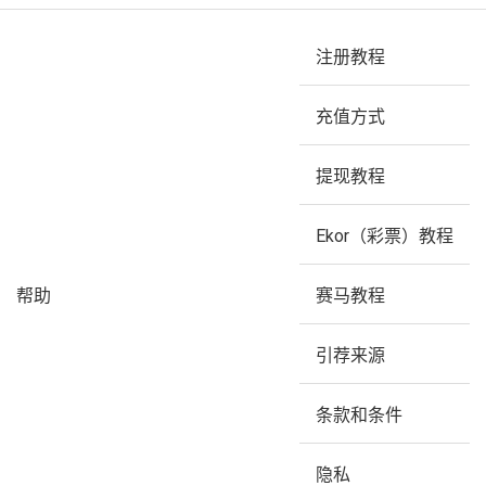
注册教程
充值方式
提现教程
Ekor（彩票）教程
帮助
赛马教程
引荐来源
条款和条件
隐私