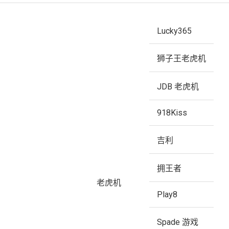
Lucky365
狮子王老虎机
JDB 老虎机
918Kiss
吉利
拥王者
老虎机
Play8
Spade 游戏