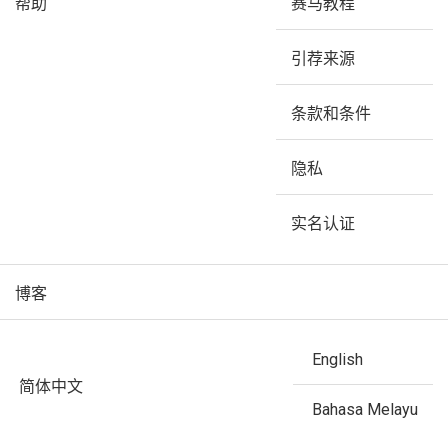
帮助
赛马教程
引荐来源
条款和条件
隐私
实名认证
博客
English
简体中文
Bahasa Melayu