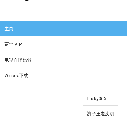
主页
赢宝 VIP
电视直播比分
Winbox下载
Lucky365
狮子王老虎机