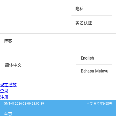
隐私
实名认证
博客
English
简体中文
Bahasa Melayu
现在播放
登录
注册
|
GMT+8 2026-08-09 23:00:40
主页
支持实时聊天
主页