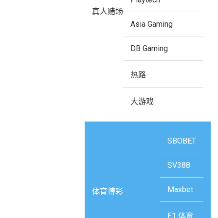
真人赌场
Asia Gaming
DB Gaming
热路
大游戏
SBOBET
SV388
Maxbet
体育博彩
E1 体育