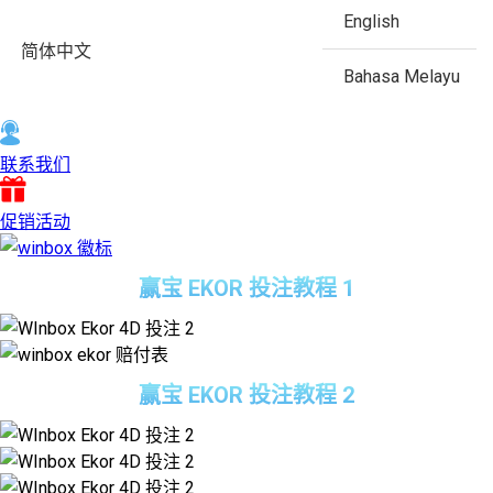
English
简体中文
Bahasa Melayu
联系我们
促销活动
赢宝 EKOR 投注教程 1
赢宝 EKOR 投注教程 2