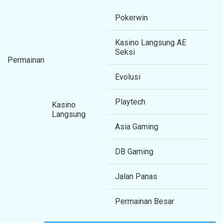
Pokerwin
Kasino Langsung AE
Seksi
Permainan
Evolusi
Playtech
Kasino
Langsung
Asia Gaming
DB Gaming
Jalan Panas
Permainan Besar