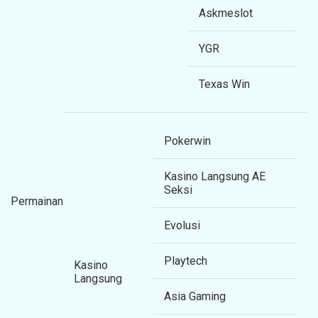
Askmeslot
YGR
Texas Win
Pokerwin
Kasino Langsung AE
Seksi
Permainan
Evolusi
Playtech
Kasino
Langsung
Asia Gaming