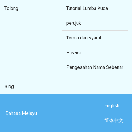
Tolong
Tutorial Lumba Kuda
perujuk
Terma dan syarat
Privasi
Pengesahan Nama Sebenar
Blog
English
Bahasa Melayu
简体中文