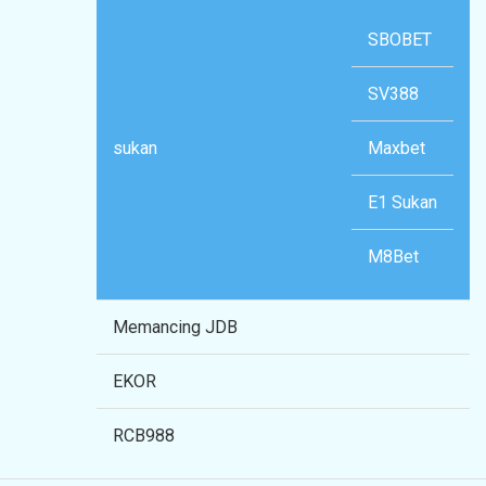
SBOBET
SV388
sukan
Maxbet
E1 Sukan
M8Bet
Memancing JDB
EKOR
RCB988