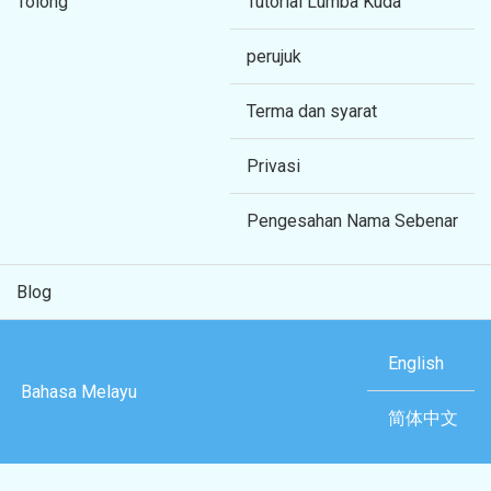
Tolong
Tutorial Lumba Kuda
perujuk
Terma dan syarat
Privasi
Pengesahan Nama Sebenar
Blog
English
Bahasa Melayu
简体中文