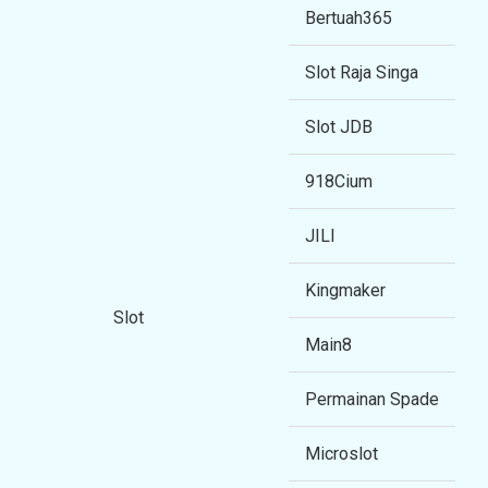
Bertuah365
Slot Raja Singa
Slot JDB
918Cium
JILI
Kingmaker
Slot
Main8
Permainan Spade
Microslot