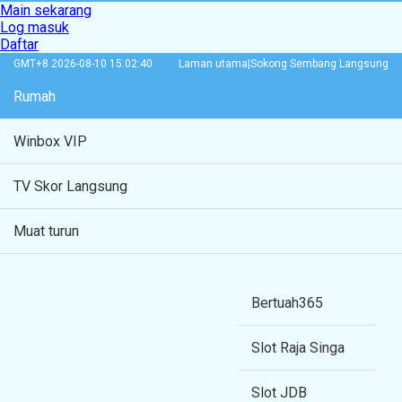
Main sekarang
Log masuk
Daftar
GMT+8 2026-08-10 15:02:41
Laman utama
|
Sokong Sembang Langsung
Rumah
Winbox VIP
TV Skor Langsung
Muat turun
Bertuah365
Slot Raja Singa
Slot JDB