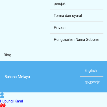
perujuk
Terma dan syarat
Privasi
Pengesahan Nama Sebenar
Blog
English
Bahasa Melayu
简体中文
Hubungi Kami