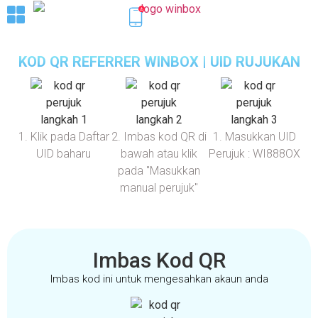
KOD QR REFERRER WINBOX | UID RUJUKAN
1. Klik pada Daftar
2. Imbas kod QR di
1. Masukkan UID
UID baharu
bawah atau klik
Perujuk : WI888OX
pada "Masukkan
manual perujuk"
Imbas Kod QR
Imbas kod ini untuk mengesahkan akaun anda