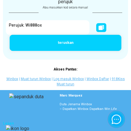
Atau masukkan kod secara manual
Perujuk: Wi888ox
teruskan
Akses Pantas:
Winbox
|
Muat turun Winbox
|
Log masuk Winbox
|
Winbox Daftar
|
918Kiss
Muat turun
Marc Marquez
Duta Jenama Winbox
– Dapatkan Winbox Dapatkan Win Life
Lesen