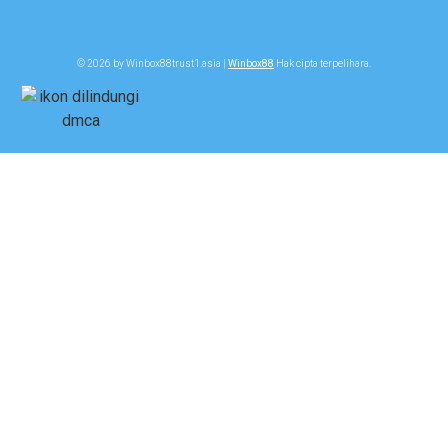
© 2026 by Winbox88trust1.asia |
Winbox88
Hak cipta terpelihara.