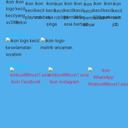
Keselamatan
Hubungi Kami