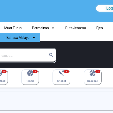
Log
Muat Turun
Permainan
Duta Jenama
Ejen
Bahasa Melayu