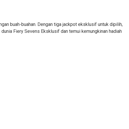
an buah-buahan. Dengan tiga jackpot eksklusif untuk dipilih,
 dunia Fiery Sevens Eksklusif dan temui kemungkinan hadiah