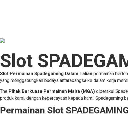
Slot SPADEGAM
Slot Permainan Spadegaming Dalam Talian
permainan bertema
yang menggabungkan budaya antarabangsa ke dalam kerja mere
The
Pihak Berkuasa Permainan Malta (MGA)
diperakui
Spade
produk kami, dengan kepercayaan kepada kami, Spadegaming b
Permainan Slot SPADEGAMING