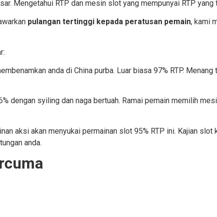
esar. Mengetahui RTP dan mesin slot yang mempunyai RTP yang 
warkan
pulangan tertinggi kepada peratusan pemain
, kami 
r:
membenamkan anda di China purba. Luar biasa 97% RTP. Menang
6% dengan syiling dan naga bertuah. Ramai pemain memilih mesi
inan aksi akan menyukai permainan slot 95% RTP ini. Kajian slo
tungan anda.
ercuma