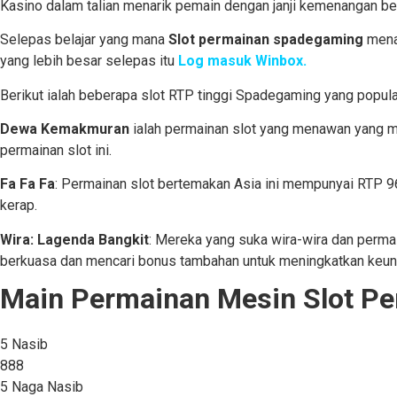
Kasino dalam talian menarik pemain dengan janji kemenangan b
Selepas belajar yang mana
Slot permainan spadegaming
mena
yang lebih besar selepas itu
Log masuk Winbox
.
Berikut ialah beberapa slot RTP tinggi Spadegaming yang popula
Dewa Kemakmuran
ialah permainan slot yang menawan yang 
permainan slot ini.
Fa Fa Fa
: Permainan slot bertemakan Asia ini mempunyai RTP 9
kerap.
Wira: Lagenda Bangkit
: Mereka yang suka wira-wira dan perma
berkuasa dan mencari bonus tambahan untuk meningkatkan keun
Main Permainan Mesin Slot P
5 Nasib
888
5 Naga Nasib