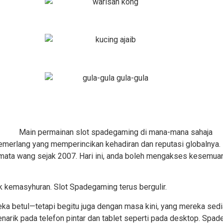
 cemerlang yang memperincikan kehadiran dan reputasi globalnya
mata wang sejak 2007. Hari ini, anda boleh mengakses kesemua
uk kemasyhuran. Slot Spadegaming terus bergulir.
ka betul—tetapi begitu juga dengan masa kini, yang mereka sed
enarik pada telefon pintar dan tablet seperti pada desktop. S