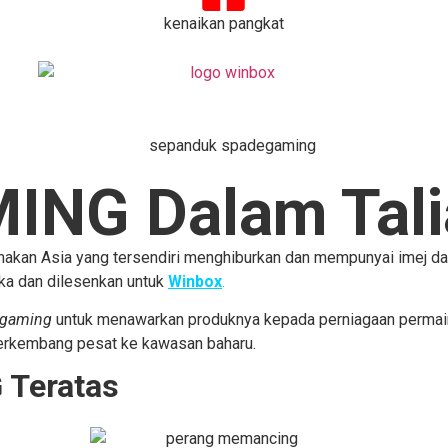
kenaikan pangkat
ING Dalam Tali
kan Asia yang tersendiri menghiburkan dan mempunyai imej dan 
ka dan dilesenkan untuk
Winbox
.
gaming
untuk menawarkan produknya kepada perniagaan permain
erkembang pesat ke kawasan baharu.
 Teratas