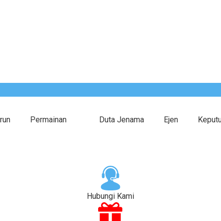
run
Permainan
Duta Jenama
Ejen
Keput
Hubungi Kami