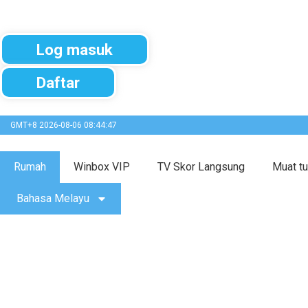
Log masuk
Daftar
GMT+8 2026-08-06 08:44:48
Rumah
Winbox VIP
TV Skor Langsung
Muat tu
Bahasa Melayu