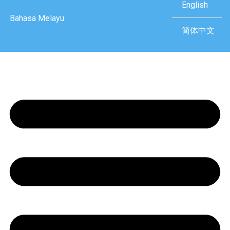
English
Bahasa Melayu
简体中文