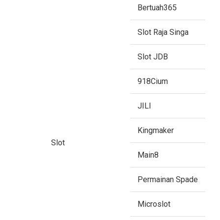
Bertuah365
Slot Raja Singa
Slot JDB
918Cium
JILI
Kingmaker
Slot
Main8
Permainan Spade
Microslot