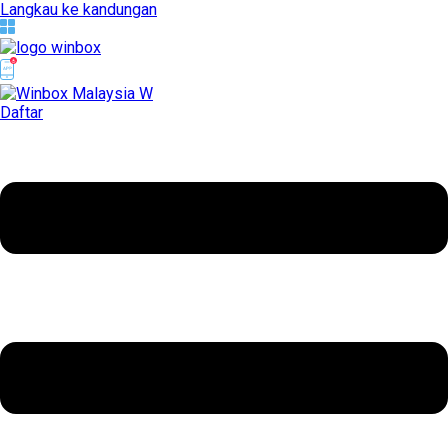
Langkau ke kandungan
Daftar