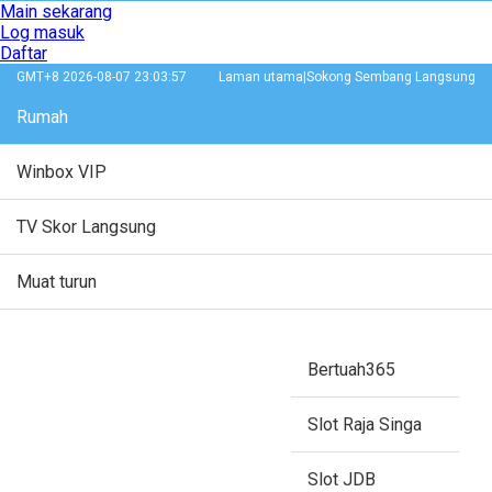
Main sekarang
Log masuk
Daftar
GMT+8 2026-08-07 23:03:58
Laman utama
|
Sokong Sembang Langsung
Rumah
Winbox VIP
TV Skor Langsung
Muat turun
Bertuah365
Slot Raja Singa
Slot JDB