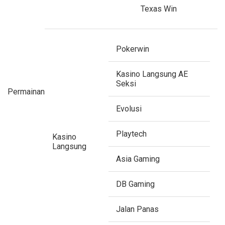
Texas Win
Pokerwin
Kasino Langsung AE
Seksi
Permainan
Evolusi
Playtech
Kasino
Langsung
Asia Gaming
DB Gaming
Jalan Panas