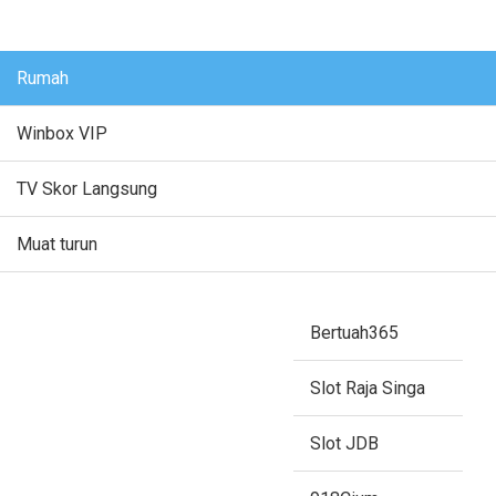
Rumah
Winbox VIP
TV Skor Langsung
Muat turun
Bertuah365
Slot Raja Singa
Slot JDB