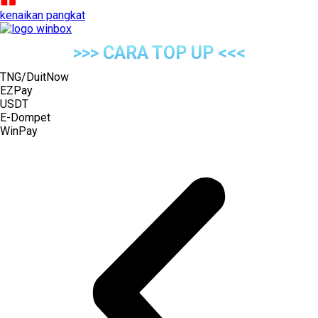
kenaikan pangkat
>>> CARA TOP UP <<<
TNG/DuitNow
EZPay
USDT
E-Dompet
WinPay