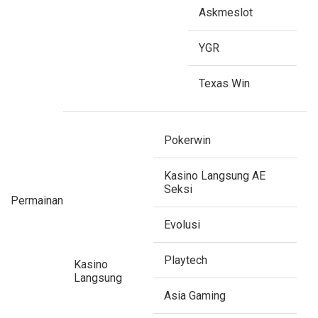
Askmeslot
YGR
Texas Win
Pokerwin
Kasino Langsung AE
Seksi
Permainan
Evolusi
Playtech
Kasino
Langsung
Asia Gaming