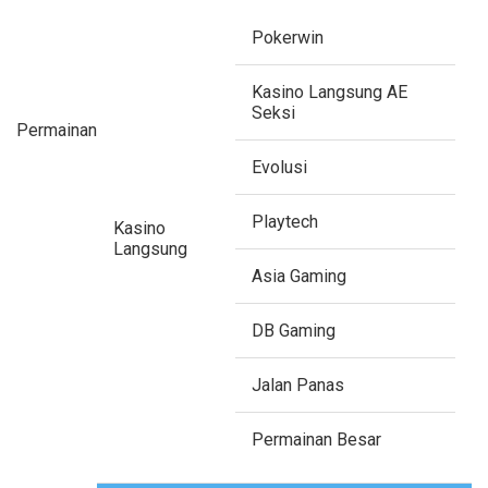
Pokerwin
Kasino Langsung AE
Seksi
Permainan
Evolusi
Playtech
Kasino
Langsung
Asia Gaming
DB Gaming
Jalan Panas
Permainan Besar