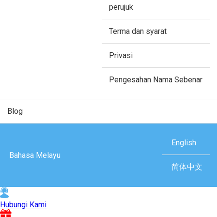
perujuk
Terma dan syarat
Privasi
Pengesahan Nama Sebenar
Blog
English
Bahasa Melayu
简体中文
Hubungi Kami