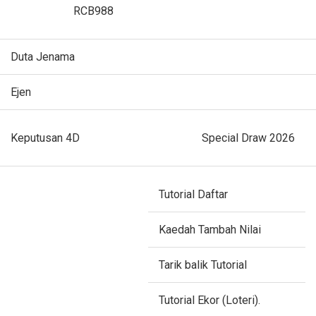
RCB988
Duta Jenama
Ejen
Keputusan 4D
Special Draw 2026
Tutorial Daftar
Kaedah Tambah Nilai
Tarik balik Tutorial
Tutorial Ekor (Loteri).