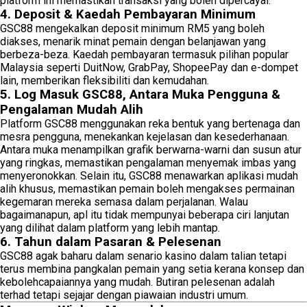
platform ini memastikan transaksi yang boleh dipercayai.
4.
Deposit & Kaedah Pembayaran Minimum
GSC88 mengekalkan deposit minimum RM5 yang boleh
diakses, menarik minat pemain dengan belanjawan yang
berbeza-beza. Kaedah pembayaran termasuk pilihan popular
Malaysia seperti DuitNow, GrabPay, ShopeePay dan e-dompet
lain, memberikan fleksibiliti dan kemudahan.
5. Log Masuk GSC88,
Antara Muka Pengguna &
Pengalaman Mudah Alih
Platform GSC88 menggunakan reka bentuk yang bertenaga dan
mesra pengguna, menekankan kejelasan dan kesederhanaan.
Antara muka menampilkan grafik berwarna-warni dan susun atur
yang ringkas, memastikan pengalaman menyemak imbas yang
menyeronokkan. Selain itu, GSC88 menawarkan aplikasi mudah
alih khusus, memastikan pemain boleh mengakses permainan
kegemaran mereka semasa dalam perjalanan. Walau
bagaimanapun, apl itu tidak mempunyai beberapa ciri lanjutan
yang dilihat dalam platform yang lebih mantap.
6.
Tahun dalam Pasaran & Pelesenan
GSC88 agak baharu dalam senario kasino dalam talian tetapi
terus membina pangkalan pemain yang setia kerana konsep dan
kebolehcapaiannya yang mudah. Butiran pelesenan adalah
terhad tetapi sejajar dengan piawaian industri umum.