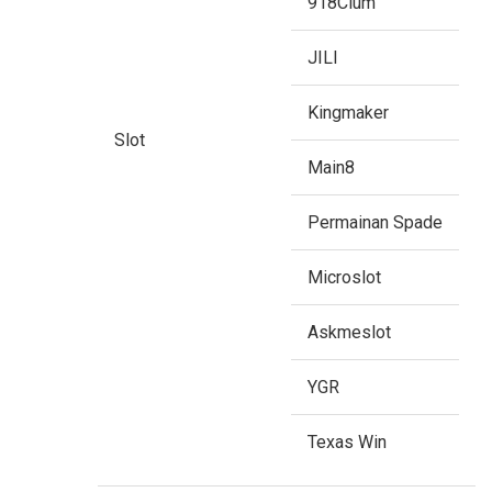
918Cium
JILI
Kingmaker
Slot
Main8
Permainan Spade
Microslot
Askmeslot
YGR
Texas Win