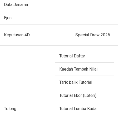
Duta Jenama
Ejen
Keputusan 4D
Special Draw 2026
Tutorial Daftar
Kaedah Tambah Nilai
Tarik balik Tutorial
Tutorial Ekor (Loteri).
Tolong
Tutorial Lumba Kuda