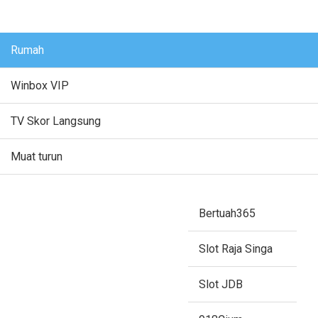
Rumah
Winbox VIP
TV Skor Langsung
Muat turun
Bertuah365
Slot Raja Singa
Slot JDB