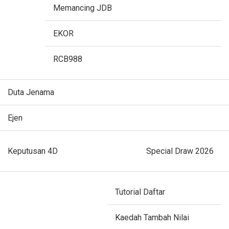
Memancing JDB
EKOR
RCB988
Duta Jenama
Ejen
Keputusan 4D
Special Draw 2026
Tutorial Daftar
Kaedah Tambah Nilai