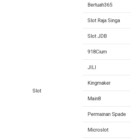
Bertuah365
Slot Raja Singa
Slot JDB
918Cium
JILI
Kingmaker
Slot
Main8
Permainan Spade
Microslot