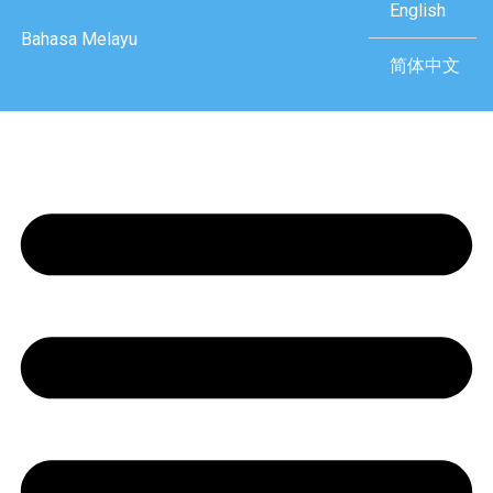
English
Bahasa Melayu
简体中文