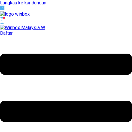
Langkau ke kandungan
Daftar