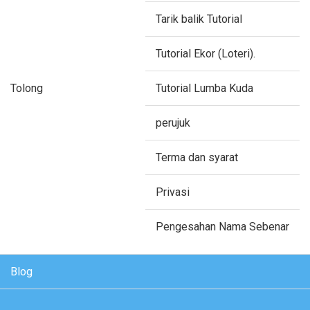
Tarik balik Tutorial
Tutorial Ekor (Loteri).
Tolong
Tutorial Lumba Kuda
perujuk
Terma dan syarat
Privasi
Pengesahan Nama Sebenar
Blog