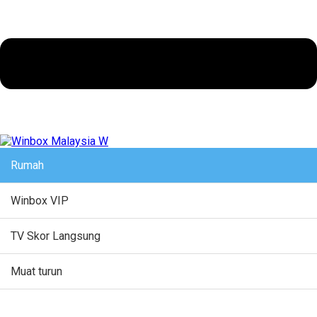
Rumah
Winbox VIP
TV Skor Langsung
Muat turun