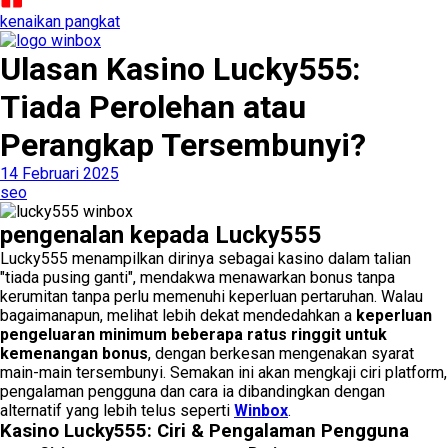
kenaikan pangkat
Ulasan Kasino Lucky555:
Tiada Perolehan atau
Perangkap Tersembunyi?
14 Februari 2025
seo
pengenalan
kepada Lucky555
Lucky555 menampilkan dirinya sebagai kasino dalam talian
"tiada pusing ganti", mendakwa menawarkan bonus tanpa
kerumitan tanpa perlu memenuhi keperluan pertaruhan. Walau
bagaimanapun, melihat lebih dekat mendedahkan a
keperluan
pengeluaran minimum beberapa ratus ringgit untuk
kemenangan bonus
, dengan berkesan mengenakan syarat
main-main tersembunyi. Semakan ini akan mengkaji ciri platform,
pengalaman pengguna dan cara ia dibandingkan dengan
alternatif yang lebih telus seperti
Winbox
.
Kasino Lucky555: Ciri & Pengalaman Pengguna