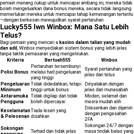
pemain menang cukup untuk mencapai ambang ini, mereka tidak
boleh mengeluarkan dana bonus mereka, secara tidak langsung
memerlukan mereka untuk mencapai tahap kemenangan tertentu
—dengan berkesan mewujudkan syarat pertaruhan.
Lucky555 lwn Winbox: Mana Satu Lebih
Telus?
Bagi pemain yang mencari a
kasino dalam talian yang mudah
dan adil
, Winbox menyediakan sistem bonus yang lebih jelas
tanpa taktik pemasaran yang mengelirukan.
Kriteria
Bertuah555
Winbox
Pertaruhan tersembunyi
Syarat pertaruhan yang
Polisi Bonus
melalui had pengeluaran
jelas dan telus
yang tinggi
Pengeluaran
Tidak didedahkan, tetapi
Dinyatakan dengan
Minimum
tinggi untuk bonus
jelas dan munasabah
Antaramuka
Tidak digilap dan tidak
Moden, selamat dan
Pengguna
boleh dipercayai
mesra mudah alih
Dilesenkan dan dijamin
Keselamatan
Tiada lesen yang
dengan pengesahan
& Pelesenan
disahkan
2FA
Sokongan 24/7 dengan
Sokongan
Terhad dan tidak jelas
masa tindak balas yang
pengguna