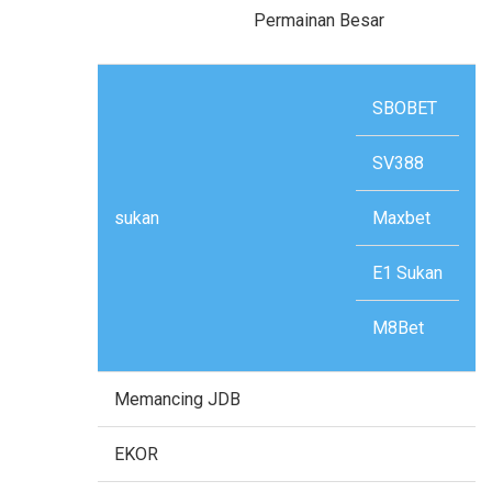
Permainan Besar
SBOBET
SV388
sukan
Maxbet
E1 Sukan
M8Bet
Memancing JDB
EKOR