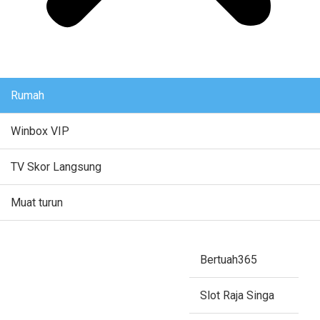
Rumah
Winbox VIP
TV Skor Langsung
Muat turun
Bertuah365
Slot Raja Singa