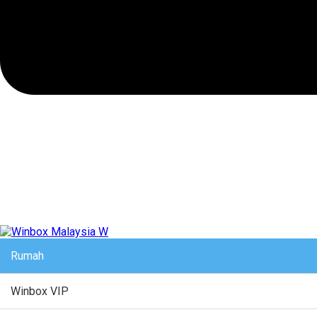
Rumah
Winbox VIP