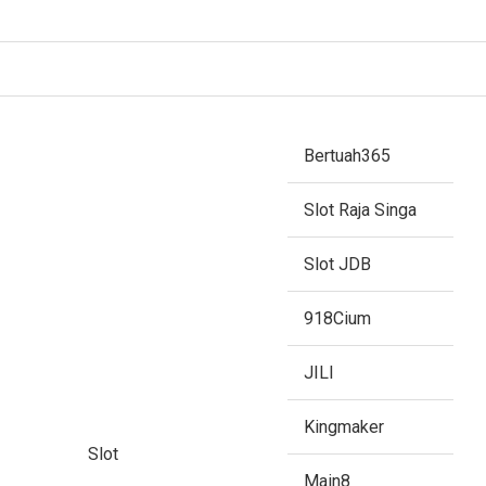
Bertuah365
Slot Raja Singa
Slot JDB
918Cium
JILI
Kingmaker
Slot
Main8