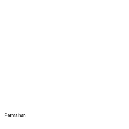
Permainan