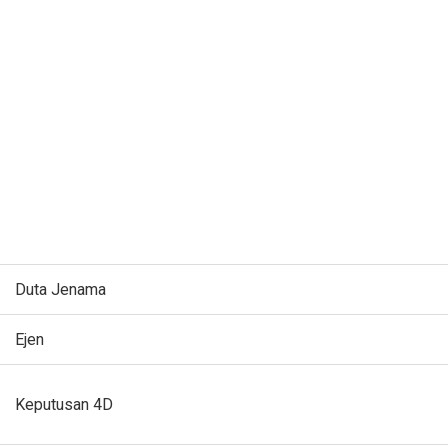
Duta Jenama
Ejen
Keputusan 4D